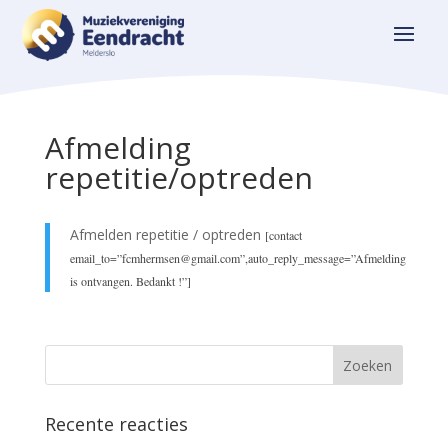
Afmelding
repetitie/optreden
Afmelden repetitie / optreden
[contact
email_to=”fcmhermsen@gmail.com”,auto_reply_message=”Afmelding
is ontvangen. Bedankt !”]
Recente reacties