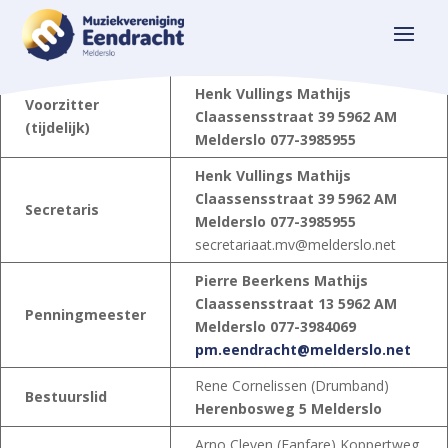
Henk Vullings
Mathijs
Voorzitter
Claassensstraat 39
5962 AM
(tijdelijk)
Melderslo
077-3985955
Henk Vullings
Mathijs
Claassensstraat 39
5962 AM
Secretaris
Melderslo
077-3985955
secretariaat.mv@melderslo.net
Pierre Beerkens
Mathijs
Claassensstraat 13
5962 AM
Penningmeester
Melderslo
077-3984069
pm.eendracht@melderslo.net
Rene Cornelissen (Drumband)
Bestuurslid
Herenbosweg 5
Melderslo
Arno Cleven (Fanfare) Koppertweg