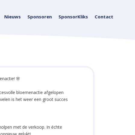
Nieuws
Sponsoren
SponsorKliks
Contact
nactie! 🌸
cesvolle bloemenactie afgelopen
 velen is het weer een groot succes
holpen met de verkoop. In échte
 opnieuw gelukt!