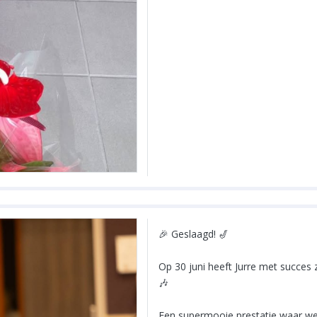
🎉 Geslaagd! 🎷
Op 30 juni heeft Jurre met succes
🎶
Een supermooie prestatie waar we t