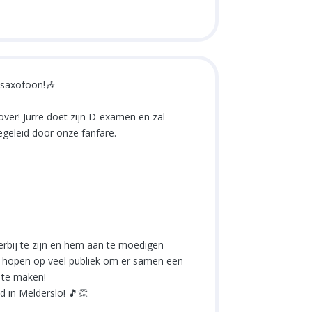
 saxofoon!🎶
ver! Jurre doet zijn D-examen en zal
egeleid door onze fanfare.
rbij te zijn en hem aan te moedigen
e hopen op veel publiek om er samen een
 te maken!
d in Melderslo! 🎵👏