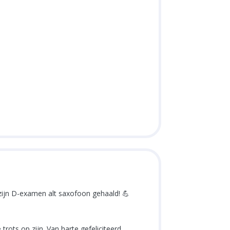
 zijn D-examen alt saxofoon gehaald! 💪
rots op zijn. Van harte gefeliciteerd,