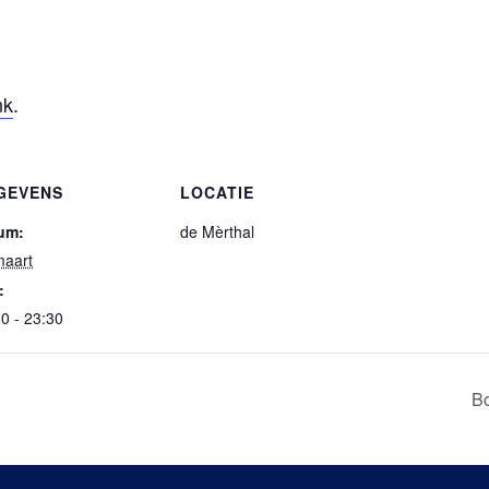
nk
.
GEVENS
LOCATIE
um:
de Mèrthal
maart
:
0 - 23:30
Bo