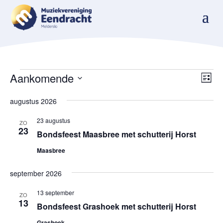
Evenementen
Wee
Ev
Aankomende
Lijst
we
navi
Selecteer
nav
augustus 2026
een
datum.
23 augustus
ZO
23
Bondsfeest Maasbree met schutterij Horst
Maasbree
september 2026
13 september
ZO
13
Bondsfeest Grashoek met schutterij Horst
Grashoek