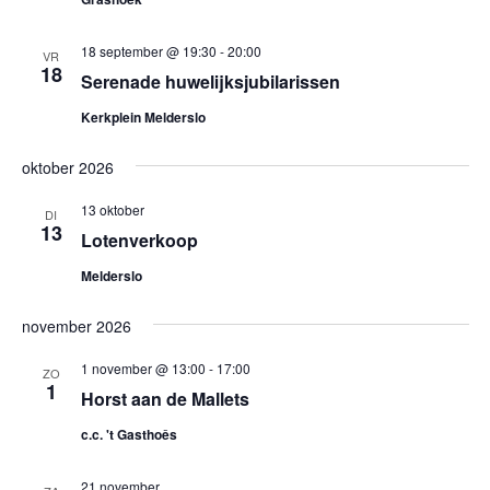
18 september @ 19:30
-
20:00
VR
18
Serenade huwelijksjubilarissen
Kerkplein Melderslo
oktober 2026
13 oktober
DI
13
Lotenverkoop
Melderslo
november 2026
1 november @ 13:00
-
17:00
ZO
1
Horst aan de Mallets
c.c. 't Gasthoês
21 november