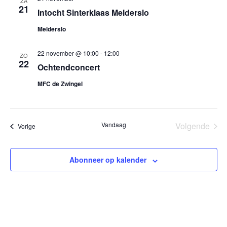
ZA
21
Intocht Sinterklaas Melderslo
Melderslo
22 november @ 10:00
-
12:00
ZO
22
Ochtendconcert
MFC de Zwingel
Vandaag
Volgende
Evenementen
Vorige
Eveneme
Abonneer op kalender