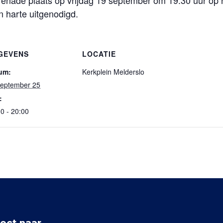
erenade plaats op vrijdag 19 september om 19.30 uur op h
an harte uitgenodigd.
GEVENS
LOCATIE
um:
Kerkplein Melderslo
september 25
:
0 - 20:00